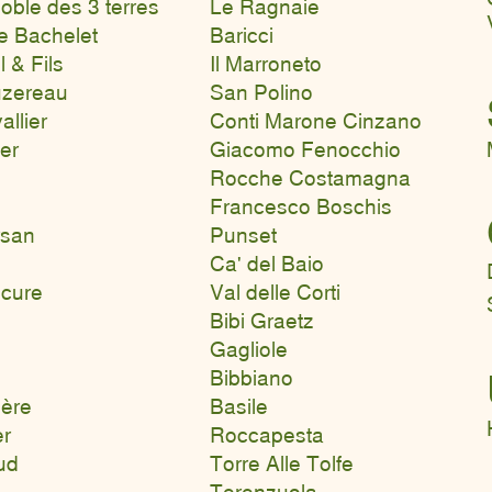
ble des 3 terres
Le Ragnaie
e Bachelet
Bar
icci
 & Fils
Il Marroneto
uz
ereau
San Polino
llier
Conti Marone Cinzano
er
Giacomo Fenocch
io
Rocche
Costamagna
Francesco Boschis
rsan
Punset
Ca' del Baio
cure
Val delle Corti
Bibi Graetz
Gagliole
Bibbiano
ière
Basile
er
Roccapesta
aud
Torre Alle Tolfe
Terenzuola