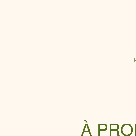
B
W
À PR