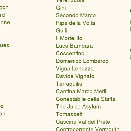
nçon
Gini
rd
Secondo Marco
anne
Ripa della Volta
Gulfi
Il Mortellito
gues
Luca Bambara
s
Cossentino
Domenico Lombardo
Vigna Lenuzza
Davide Vignato
Terraquilia
Cantina Marco Merli
Conestabile della Staffa
es
The Juice Asylum
on
Tomassetti
Cascina Val del Prete
Controcorrente Vermouth